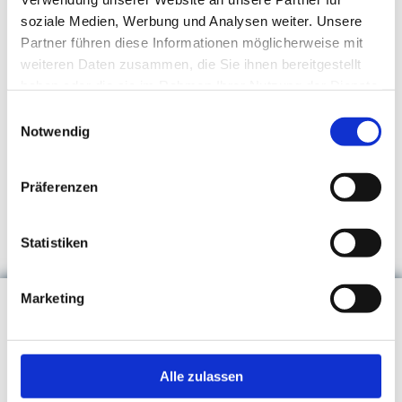
soziale Medien, Werbung und Analysen weiter. Unsere
Partner führen diese Informationen möglicherweise mit
weiteren Daten zusammen, die Sie ihnen bereitgestellt
haben oder die sie im Rahmen Ihrer Nutzung der Dienste
gesammelt haben.
Einwilligungsauswahl
Notwendig
Präferenzen
Statistiken
Marketing
SIE HABEN FRAGEN?
RUFEN SIE AN
+49 (0) 5402 2132

senden Sie uns eine
E-Mail
oder nutzen Sie
Alle zulassen