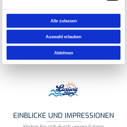
Verbrauch (beinhaltet 29 kWh
20,00 €
Grundverbrauch)
Mehrverbrauch pro kWh
0,70 €
Alle zulassen
Zusätzliche PKW Parkplätze auf
100,00 -
dem Gelände je nach
Auswahl erlauben
200,00 €
Verfügbarkeit pro Jahr und Lage
Ablehnen
EINBLICKE UND IMPRESSIONEN
Klicken Sie sich durch unsere Galerie