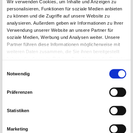
Wir verwenden Cookies, um Inhalte und Anzeigen zu
personalisieren, Funktionen für soziale Medien anbieten
Kinder 3 bis 14 Jahre
70,00 €
zu können und die Zugriffe auf unsere Website zu
ohne
analysieren. Außerdem geben wir Informationen zu Ihrer
Kinder bis 2 Jahre
Berechnung
Verwendung unserer Website an unsere Partner für
soziale Medien, Werbung und Analysen weiter. Unsere
Partner führen diese Informationen möglicherweise mit
Haustiere
weiteren Daten zusammen, die Sie ihnen bereitgestellt
Hund (Staffelpreise auf Anfrage)
ab 70,00 €
haben oder die sie im Rahmen Ihrer Nutzung der Dienste
gesammelt haben.
Katze (Staffelpreise auf Anfrage)
ab 60,00 €
Einwilligungsauswahl
Notwendig
Stromgebühren
Präferenzen
Grundgebühr 6 Amp
20,00 €
Grundgebühr 10 Amp
30,00 €
Statistiken
Grundgebühr 16 Amp
40,00 €
zzgl. Vorauszahlung auf
Marketing