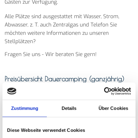
Gästen zur Verfügung.
Alle Plätze sind ausgestattet mit Wasser, Strom,
Abwasser, z. T. auch Zentralgas und Telefon Sie
möchten weitere Informationen zu unseren
Stellplätzen?
Fragen Sie uns - Wir beraten Sie gern!
Preisübersicht Dauercamping (ganzjährig)
Posten
Preis
Grundstücke ab 100 qm
pro qm 7,00 €
Zustimmung
Details
Über Cookies
Personengebühren
Diese Webseite verwendet Cookies
Erwachsene / Jugendliche
150,00 €