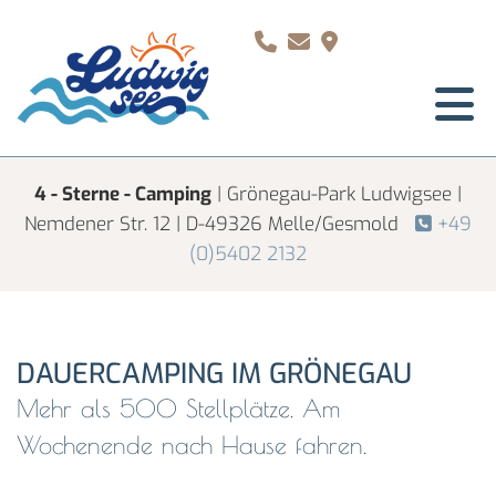
Zum Inhalt springen



4 - Sterne - Camping
| Grönegau-Park Ludwigsee |
Nemdener Str. 12 | D-49326 Melle/Gesmold
+49

(0)5402 2132
DAUERCAMPING IM GRÖNEGAU
Mehr als 500 Stellplätze. Am
Wochenende nach Hause fahren.