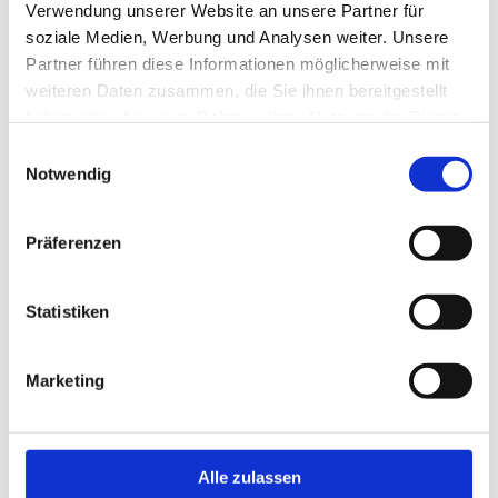
Verwendung unserer Website an unsere Partner für
soziale Medien, Werbung und Analysen weiter. Unsere
Partner führen diese Informationen möglicherweise mit
weiteren Daten zusammen, die Sie ihnen bereitgestellt
haben oder die sie im Rahmen Ihrer Nutzung der Dienste
gesammelt haben.
Einwilligungsauswahl
Notwendig
EINBLICKE UND IMPRESSIONEN
Präferenzen
Klicken Sie sich durch unsere Galerie
Statistiken
Marketing
Alle zulassen