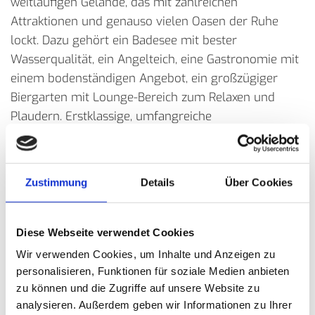
weitläufigen Gelände, das mit zahlreichen
Attraktionen und genauso vielen Oasen der Ruhe
lockt. Dazu gehört ein Badesee mit bester
Wasserqualität, ein Angelteich, eine Gastronomie mit
einem bodenständigen Angebot, ein großzügiger
Biergarten mit Lounge-Bereich zum Relaxen und
Plaudern. Erstklassige, umfangreiche
Sanitäreinrichtungen sind für uns eine
Selbstverständlichkeit. Ein abwechslungsreicher
Veranstaltungskalender ebenso.
Zustimmung
Details
Über Cookies
Seit drei Generationen wird diese Freizeitoase von
Familienmitgliedern geführt: Service ist bei uns
Diese Webseite verwendet Cookies
gelebte Tradition.
Wir verwenden Cookies, um Inhalte und Anzeigen zu
Unsere Kunden sehen das genauso: regelmäßig
personalisieren, Funktionen für soziale Medien anbieten
erhält der Ludwigsee Auszeichnungen für Service
zu können und die Zugriffe auf unsere Website zu
analysieren. Außerdem geben wir Informationen zu Ihrer
und Qualität.