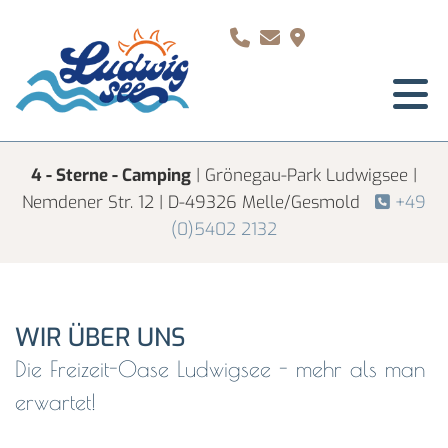
Zum Inhalt springen



4 - Sterne - Camping
| Grönegau-Park Ludwigsee |
Nemdener Str. 12 | D-49326 Melle/Gesmold
+49

(0)5402 2132
WIR ÜBER UNS
Die Freizeit-Oase Ludwigsee - mehr als man
erwartet!